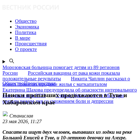
Общество
Экономика
Политика
В мире
Происшествия
О проекте
Морозовская больница помогает детям из 89 регионов
России
Российская вакцина от рака кожи показала
положительные результаты
Никита Чаплин рассказал о
ОбществоПроисшествия
новых правилах продажи жилья с маткапиталом
Екатерина Шахова предупредила об опасности интервального
Поиски пропавших продолжаются в Туве и
голодания при РПП
Ученые Университета Миссури
связали режим дня со снижением боли и депрессии
Хабаровском крае
Станислав
23 мая 2026, 11:27
Спасатели ищут двух человек, выпавших из лодки на реке
Большой Енисей в Туве, и 10-летнюю девочку на Амуре.