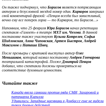
Он также подчеркнул, что
Борисов
является потрясающим
актером и безусловной звездой номер один.
Киркоров
завершил
свой комментарий фразой: «Певцов всегда был завистливый,
вечно ему все поперек горла — то Киркоров, то Борисов…»
Напомним, что 25 февраля
Юра Борисов
начал репетиции
спектакля «Гамлет» в театре
МХТ им. Чехова
. В данной
постановке также участвуют
Кузьма Котрелев
,
Софья
Шидловская
,
Анна Чиповская
,
Артем Быстров
,
Андрей
Максимов
и
Наташа Швец
.
После премьеры с критикой выступил актер
Олег
Меньшиков
, который назвал постановку
Андрея Гончарова
театральной катастрофой. Позже
Дмитрий Певцов
добавил, что спектакли должны проверяться на
соответствие духовным ценностям.
Читайте также
Канада ввела санкции против ряда СМИ, Захаровой и
патриарха Кирилла
Удивились: Западные наемники в Донбассе еще не видели
таких боевых действий