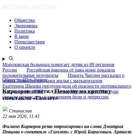
Общество
Экономика
Политика
В мире
Происшествия
О проекте
Морозовская больница помогает детям из 89 регионов
России
Российская вакцина от рака кожи показала
положительные результаты
Никита Чаплин рассказал о
ОбществоШоу-бизнес
новых правилах продажи жилья с маткапиталом
Екатерина Шахова предупредила об опасности интервального
Киркоров ответил Певцову на критику
голодания при РПП
Ученые Университета Миссури
связали режим дня со снижением боли и депрессии
спектакля «Гамлет»
Станислав
22 мая 2026, 11:41
Филипп Киркоров резко отреагировал на слова Дмитрия
Певцова о спектакле «Гамлет» с Юрой Борисовым. Артист