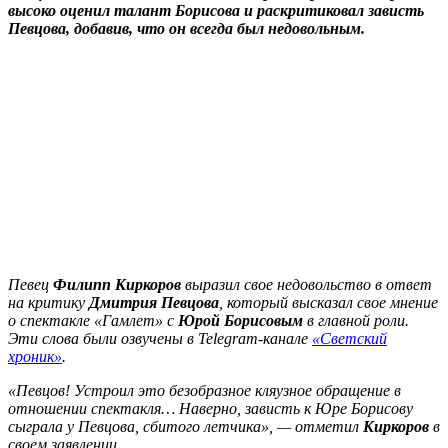
высоко оценил талант Борисова и раскритиковал зависть
Певцова, добавив, что он всегда был недовольным.
Певец
Филипп Киркоров
выразил свое недовольство в ответ
на критику
Дмитрия Певцова
, который высказал свое мнение
о спектакле «Гамлет» с
Юрой Борисовым
в главной роли.
Эти слова были озвучены в Telegram-канале
«Светский
хроник»
.
«Певцов! Устроил это безобразное кляузное обращение в
отношении спектакля… Наверно, зависть к Юре Борисову
сыграла у Певцова, сбитого летчика», — отметил
Киркоров
в
своем заявлении.