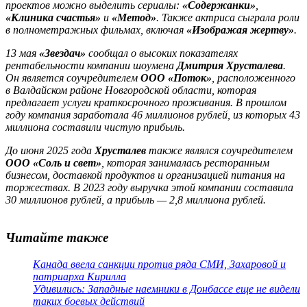
проектов можно выделить сериалы:
«Содержанки»
,
«Клиника счастья»
и
«Метод»
. Также актриса сыграла роли
в полнометражных фильмах, включая
«Изображая жертву»
.
13 мая
«Звездач»
сообщал о высоких показателях
рентабельности компании шоумена
Дмитрия Хрусталева
.
Он является соучредителем
ООО «Поток»
, расположенного
в Валдайском районе Новгородской области, которая
предлагает услуги краткосрочного проживания. В прошлом
году компания заработала 46 миллионов рублей, из которых 43
миллиона составили чистую прибыль.
До июня 2025 года
Хрусталев
также являлся соучредителем
ООО «Соль и свет»
, которая занималась ресторанным
бизнесом, доставкой продуктов и организацией питания на
торжествах. В 2023 году выручка этой компании составила
30 миллионов рублей, а прибыль — 2,8 миллиона рублей.
Читайте также
Канада ввела санкции против ряда СМИ, Захаровой и
патриарха Кирилла
Удивились: Западные наемники в Донбассе еще не видели
таких боевых действий