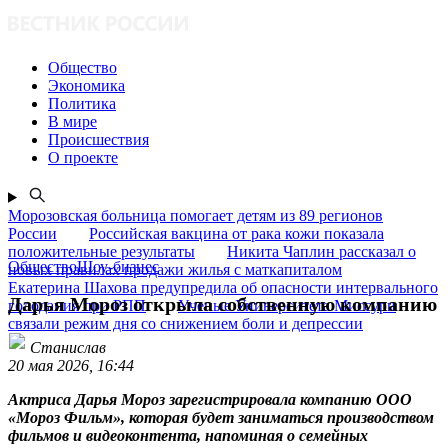
Общество
Экономика
Политика
В мире
Происшествия
О проекте
Морозовская больница помогает детям из 89 регионов
России
Российская вакцина от рака кожи показала
положительные результаты
Никита Чаплин рассказал о
ОбществоШоу-бизнес
новых правилах продажи жилья с маткапиталом
Екатерина Шахова предупредила об опасности интервального
Дарья Мороз открыла собственную компанию
голодания при РПП
Ученые Университета Миссури
связали режим дня со снижением боли и депрессии
Станислав
20 мая 2026, 16:44
Актриса Дарья Мороз зарегистрировала компанию ООО
«Мороз Фильм», которая будет заниматься производством
фильмов и видеоконтента, напоминая о семейных