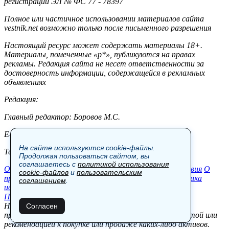
регистрации ЭЛ № ФС 77 - 78397
Полное или частичное использовании материалов сайта
vestnik.net возможно только после письменного разрешения
Настоящий ресурс может содержать материалы 18+.
Материалы, помеченные «р*», публикуются на правах
рекламы. Редакция сайта не несет ответственности за
достоверность информации, содержащейся в рекламных
объявлениях
Редакция:
Главный редактор: Боровов М.С.
E-mail: site@vestnik.net, reb.msk@yandex.ru
На сайте используются cookie-файлы.
Тел.: +7 (921) 720-00-97
Продолжая пользоваться сайтом, вы
соглашаетесь с
политикой использования
Общество
Экономика
Контакты
В мире
Происшествия
О
cookie-файлов
и
пользовательским
проекте
Шоу-бизнес
Политика
Пресс-релизы
Политика
соглашением
.
использования cookie-файлов
Пользовательское соглашение
Новости, аналитика, прогнозы и другие материалы,
Согласен
представленные на данном сайте, не являются офертой или
рекомендацией к покупке или продаже каких-либо активов.