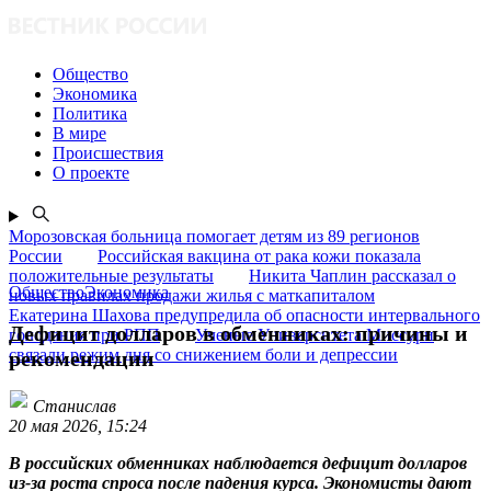
Общество
Экономика
Политика
В мире
Происшествия
О проекте
Морозовская больница помогает детям из 89 регионов
России
Российская вакцина от рака кожи показала
положительные результаты
Никита Чаплин рассказал о
ОбществоЭкономика
новых правилах продажи жилья с маткапиталом
Екатерина Шахова предупредила об опасности интервального
Дефицит долларов в обменниках: причины и
голодания при РПП
Ученые Университета Миссури
связали режим дня со снижением боли и депрессии
рекомендации
Станислав
20 мая 2026, 15:24
В российских обменниках наблюдается дефицит долларов
из-за роста спроса после падения курса. Экономисты дают