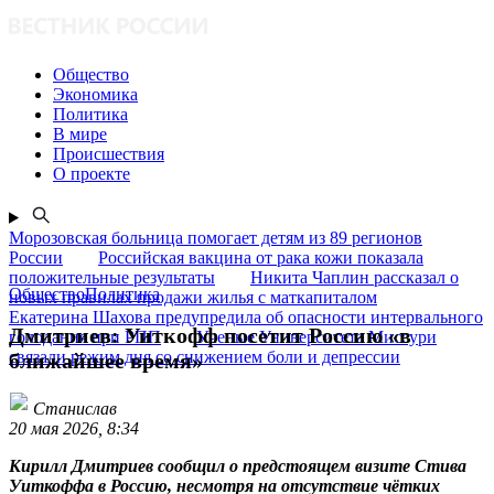
Общество
Экономика
Политика
В мире
Происшествия
О проекте
Морозовская больница помогает детям из 89 регионов
России
Российская вакцина от рака кожи показала
положительные результаты
Никита Чаплин рассказал о
ОбществоПолитика
новых правилах продажи жилья с маткапиталом
Екатерина Шахова предупредила об опасности интервального
Дмитриев: Уиткофф посетит Россию «в
голодания при РПП
Ученые Университета Миссури
связали режим дня со снижением боли и депрессии
ближайшее время»
Станислав
20 мая 2026, 8:34
Кирилл Дмитриев сообщил о предстоящем визите Стива
Уиткоффа в Россию, несмотря на отсутствие чётких