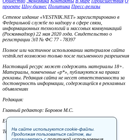
Общество
Экономика
Контакты
В мире
Происшествия
О
проекте
Шоу-бизнес
Политика
Пресс-релизы
Сетевое издание «VESTNIK.NET» зарегистрировано в
Федеральной службе по надзору в сфере связи,
информационных технологий и массовых коммуникаций
(Роскомнадзор) 22 мая 2020 года. Свидетельство о
регистрации ЭЛ № ФС 77 - 78397
Полное или частичное использовании материалов сайта
vestnik.net возможно только после письменного разрешения
Настоящий ресурс может содержать материалы 18+.
Материалы, помеченные «р*», публикуются на правах
рекламы. Редакция сайта не несет ответственности за
достоверность информации, содержащейся в рекламных
объявлениях
Редакция:
Главный редактор: Боровов М.С.
E-mail: site@vestnik.net, reb.msk@yandex.ru
На сайте используются cookie-файлы.
Тел.: +7 (921) 720-00-97
Продолжая пользоваться сайтом, вы
соглашаетесь с
политикой использования