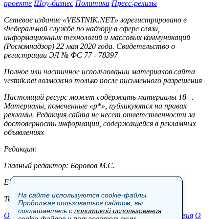
проекте
Шоу-бизнес
Политика
Пресс-релизы
Сетевое издание «VESTNIK.NET» зарегистрировано в
Федеральной службе по надзору в сфере связи,
информационных технологий и массовых коммуникаций
(Роскомнадзор) 22 мая 2020 года. Свидетельство о
регистрации ЭЛ № ФС 77 - 78397
Полное или частичное использовании материалов сайта
vestnik.net возможно только после письменного разрешения
Настоящий ресурс может содержать материалы 18+.
Материалы, помеченные «р*», публикуются на правах
рекламы. Редакция сайта не несет ответственности за
достоверность информации, содержащейся в рекламных
объявлениях
Редакция:
Главный редактор: Боровов М.С.
E-mail: site@vestnik.net, reb.msk@yandex.ru
На сайте используются cookie-файлы.
Тел.: +7 (921) 720-00-97
Продолжая пользоваться сайтом, вы
соглашаетесь с
политикой использования
Общество
Экономика
Контакты
В мире
Происшествия
О
cookie-файлов
и
пользовательским