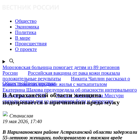
Общество
Экономика
Политика
В мире
Происшествия
О проекте
Морозовская больница помогает детям из 89 регионов
России
Российская вакцина от рака кожи показала
положительные результаты
Никита Чаплин рассказал о
ОбществоПроисшествия
новых правилах продажи жилья с маткапиталом
Екатерина Шахова предупредила об опасности интервального
В Астраханской области женщина
голодания при РПП
Ученые Университета Миссури
связали режим дня со снижением боли и депрессии
подозревается в причинении вреда мужу
Станислав
19 мая 2026, 17:40
В Наримановском районе Астраханской области задержали
55-летнюю женщину, подозреваемую в тяжком вреде