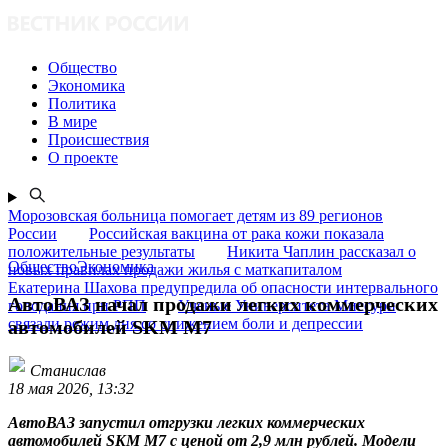
Общество
Экономика
Политика
В мире
Происшествия
О проекте
Морозовская больница помогает детям из 89 регионов
России
Российская вакцина от рака кожи показала
положительные результаты
Никита Чаплин рассказал о
ОбществоЭкономика
новых правилах продажи жилья с маткапиталом
Екатерина Шахова предупредила об опасности интервального
АвтоВАЗ начал продажи легких коммерческих
голодания при РПП
Ученые Университета Миссури
связали режим дня со снижением боли и депрессии
автомобилей SKM М7
Станислав
18 мая 2026, 13:32
АвтоВАЗ запустил отгрузки легких коммерческих
автомобилей SKM М7 с ценой от 2,9 млн рублей. Модели