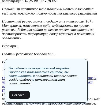
регистрации ЭЛ № ФС 77 - 78397
Полное или частичное использовании материалов сайта
vestnik.net возможно только после письменного разрешения
Настоящий ресурс может содержать материалы 18+.
Материалы, помеченные «р*», публикуются на правах
рекламы. Редакция сайта не несет ответственности за
достоверность информации, содержащейся в рекламных
объявлениях
Редакция:
Главный редактор: Боровов М.С.
E-mail: site@vestnik.net, reb.msk@yandex.ru
На сайте используются cookie-файлы.
Тел.: +7 (921) 720-00-97
Продолжая пользоваться сайтом, вы
соглашаетесь с
политикой использования
Общество
Экономика
Контакты
В мире
Происшествия
О
cookie-файлов
и
пользовательским
проекте
Шоу-бизнес
Политика
Пресс-релизы
Политика
соглашением
.
использования cookie-файлов
Пользовательское соглашение
Новости, аналитика, прогнозы и другие материалы,
Согласен
представленные на данном сайте, не являются офертой или
рекомендацией к покупке или продаже каких-либо активов.