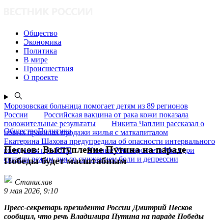
Общество
Экономика
Политика
В мире
Происшествия
О проекте
Морозовская больница помогает детям из 89 регионов
России
Российская вакцина от рака кожи показала
положительные результаты
Никита Чаплин рассказал о
ОбществоПолитика
новых правилах продажи жилья с маткапиталом
Екатерина Шахова предупредила об опасности интервального
Песков: Выступление Путина на параде
голодания при РПП
Ученые Университета Миссури
связали режим дня со снижением боли и депрессии
Победы будет масштабным
Станислав
9 мая 2026, 9:10
Пресс-секретарь президента России Дмитрий Песков
сообщил, что речь Владимира Путина на параде Победы