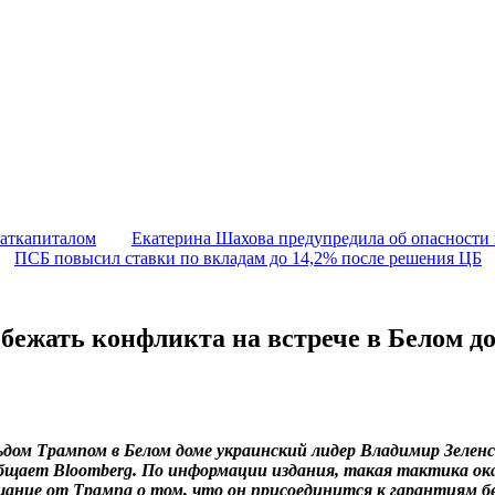
маткапиталом
Екатерина Шахова предупредила об опасности
ПСБ повысил ставки по вкладам до 14,2% после решения ЦБ
збежать конфликта на встрече в Белом д
ьдом Трампом в Белом доме украинский лидер Владимир Зеле
бщает Bloomberg. По информации издания, такая тактика ока
щание от Трампа о том, что он присоединится к гарантиям б