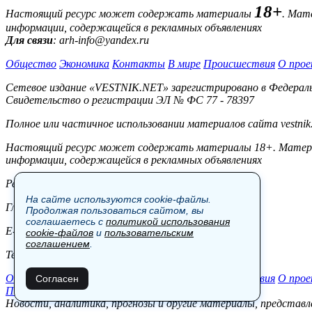
18+
Настоящий ресурс может содержать материалы
. Мат
информации, содержащейся в рекламных объявлениях
Для связи
: arh-info@yandex.ru
Общество
Экономика
Контакты
В мире
Происшествия
О прое
Сетевое издание «VESTNIK.NET» зарегистрировано в Федерально
Свидетельство о регистрации ЭЛ № ФС 77 - 78397
Полное или частичное использовании материалов сайта vestnik
Настоящий ресурс может содержать материалы 18+. Материал
информации, содержащейся в рекламных объявлениях
Редакция:
На сайте используются cookie-файлы.
Главный редактор: Боровов М.С.
Продолжая пользоваться сайтом, вы
соглашаетесь с
политикой использования
E-mail: site@vestnik.net, reb.msk@yandex.ru
cookie-файлов
и
пользовательским
соглашением
.
Тел.: +7 (921) 720-00-97
Общество
Экономика
Контакты
В мире
Происшествия
О прое
Согласен
Пользовательское соглашение
Новости, аналитика, прогнозы и другие материалы, представле