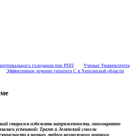
 интервального голодания при РПП
Ученые Университета
Эффективное лечение гепатита C в Херсонской области
оме
нский старался избежать напряженности, многократно
залась успешной: Трамп и Зеленский смогли
езопасности в рамках любого возможного мирного