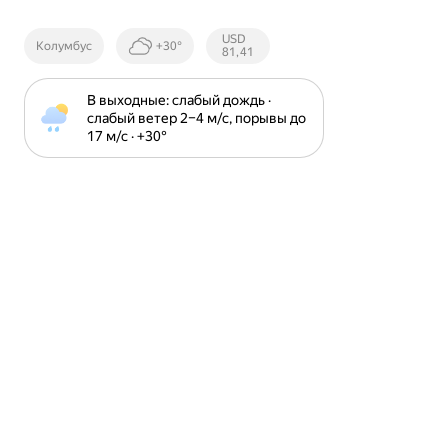
Курсы ЦБ
USD
Колумбус
+30°
РФ
81,41
В выходные: слабый дождь · 
слабый ветер 2⁠–⁠4 м⁠/⁠с, порывы до 
17 м⁠/⁠с · +30⁠°