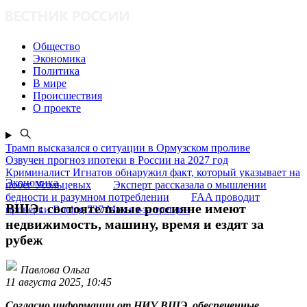
Общество
Экономика
Политика
В мире
Происшествия
О проекте
Трамп высказался о ситуации в Ормузском проливе
Озвучен прогноз ипотеки в России на 2027 год
Криминалист Игнатов обнаружил факт, который указывает на
Экономика
побег Усольцевых
Эксперт рассказала о мышлении
бедности и разумном потреблении
FAA проводит
ВШЭ: состоятельные россияне имеют
проверки Boeing 737 Max из-за трещин
недвижимость, машину, время и ездят за
рубеж
Павлова Ольга
11 августа 2025, 10:45
Согласно информации от НИУ ВШЭ, обеспеченные