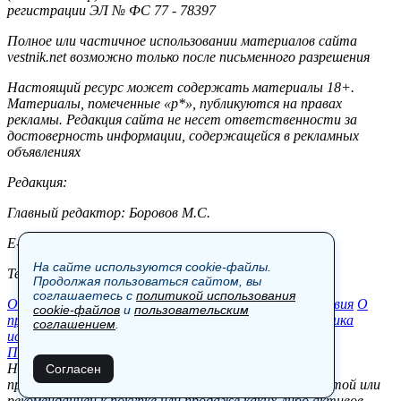
регистрации ЭЛ № ФС 77 - 78397
Полное или частичное использовании материалов сайта
vestnik.net возможно только после письменного разрешения
Настоящий ресурс может содержать материалы 18+.
Материалы, помеченные «р*», публикуются на правах
рекламы. Редакция сайта не несет ответственности за
достоверность информации, содержащейся в рекламных
объявлениях
Редакция:
Главный редактор: Боровов М.С.
E-mail: site@vestnik.net, reb.msk@yandex.ru
На сайте используются cookie-файлы.
Тел.: +7 (921) 720-00-97
Продолжая пользоваться сайтом, вы
соглашаетесь с
политикой использования
Общество
Экономика
Контакты
В мире
Происшествия
О
cookie-файлов
и
пользовательским
проекте
Шоу-бизнес
Политика
Пресс-релизы
Политика
соглашением
.
использования cookie-файлов
Пользовательское соглашение
Новости, аналитика, прогнозы и другие материалы,
Согласен
представленные на данном сайте, не являются офертой или
рекомендацией к покупке или продаже каких-либо активов.