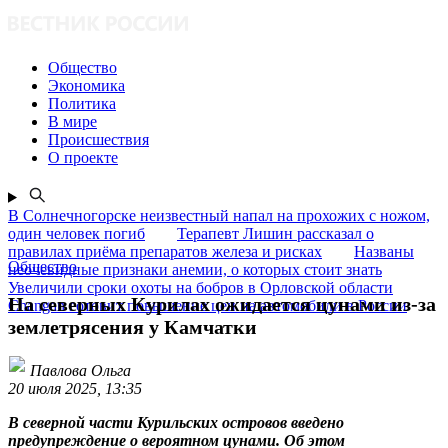
Общество
Экономика
Политика
В мире
Происшествия
О проекте
В Солнечногорске неизвестный напал на прохожих с ножом,
один человек погиб
Терапевт Лишин рассказал о
правилах приёма препаратов железа и рисках
Названы
Общество
неочевидные признаки анемии, о которых стоит знать
Увеличили сроки охоты на бобров в Орловской области
На северных Курилах ожидается цунами из-за
Changan готовит повышение цен на автомобили в России
землетрясения у Камчатки
Павлова Ольга
20 июля 2025, 13:35
В северной части Курильских островов введено
предупреждение о вероятном цунами. Об этом