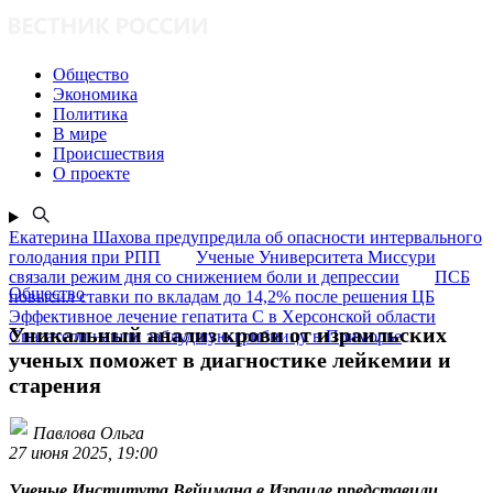
Общество
Экономика
Политика
В мире
Происшествия
О проекте
Екатерина Шахова предупредила об опасности интервального
голодания при РПП
Ученые Университета Миссури
связали режим дня со снижением боли и депрессии
ПСБ
Общество
повысил ставки по вкладам до 14,2% после решения ЦБ
Эффективное лечение гепатита C в Херсонской области
Уникальный анализ крови от израильских
Спасатели нашли заблудшую грибницу в Приморье
ученых поможет в диагностике лейкемии и
старения
Павлова Ольга
27 июня 2025, 19:00
Ученые Института Вейцмана в Израиле представили