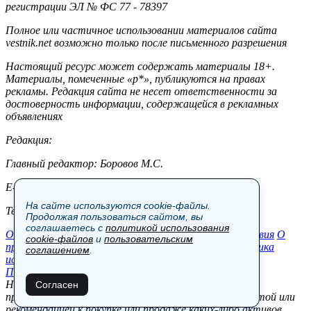
регистрации ЭЛ № ФС 77 - 78397
Полное или частичное использовании материалов сайта
vestnik.net возможно только после письменного разрешения
Настоящий ресурс может содержать материалы 18+.
Материалы, помеченные «р*», публикуются на правах
рекламы. Редакция сайта не несет ответственности за
достоверность информации, содержащейся в рекламных
объявлениях
Редакция:
Главный редактор: Боровов М.С.
E-mail: site@vestnik.net, reb.msk@yandex.ru
На сайте используются cookie-файлы.
Тел.: +7 (921) 720-00-97
Продолжая пользоваться сайтом, вы
соглашаетесь с
политикой использования
Общество
Экономика
Контакты
В мире
Происшествия
О
cookie-файлов
и
пользовательским
проекте
Шоу-бизнес
Политика
Пресс-релизы
Политика
соглашением
.
использования cookie-файлов
Пользовательское соглашение
Новости, аналитика, прогнозы и другие материалы,
Согласен
представленные на данном сайте, не являются офертой или
рекомендацией к покупке или продаже каких-либо активов.