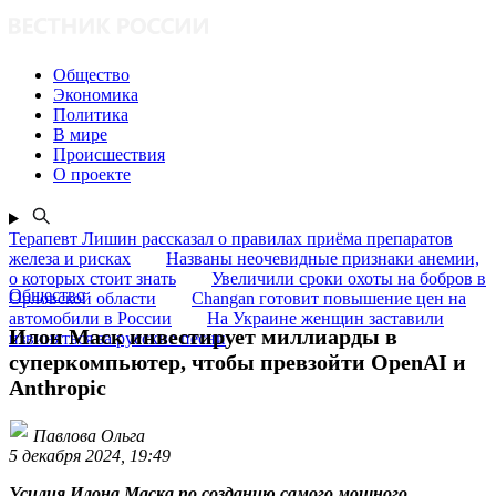
Общество
Экономика
Политика
В мире
Происшествия
О проекте
Терапевт Лишин рассказал о правилах приёма препаратов
железа и рисках
Названы неочевидные признаки анемии,
о которых стоит знать
Увеличили сроки охоты на бобров в
Общество
Орловской области
Changan готовит повышение цен на
автомобили в России
На Украине женщин заставили
Илон Маск инвестирует миллиарды в
извиняться за русские песни
суперкомпьютер, чтобы превзойти OpenAI и
Anthropic
Павлова Ольга
5 декабря 2024, 19:49
Усилия Илона Маска по созданию самого мощного