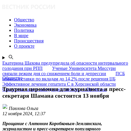
Общество
Экономика
Политика
В мире
Происшествия
О проекте
Екатерина Шахова предупредила об опасности интервального
голодания при РПП
Ученые Университета Миссури
связали режим дня со снижением боли и депрессии
ПСБ
Общество
повысил ставки по вкладам до 14,2% после решения ЦБ
Эффективное лечение гепатита C в Херсонской области
Траурная церемония для журналиста и пресс-
Спасатели нашли заблудшую грибницу в Приморье
секретаря Шамана состоится 13 ноября
Павлова Ольга
12 ноября 2024, 12:37
Прощание с Антоном Коробковым-Землянским,
журналистом и пресс-секретарем популярного