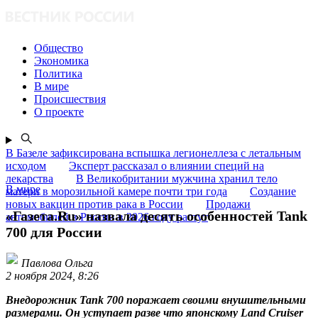
Общество
Экономика
Политика
В мире
Происшествия
О проекте
В Базеле зафиксирована вспышка легионеллеза с летальным
исходом
Эксперт рассказал о влиянии специй на
лекарства
В Великобритании мужчина хранил тело
В мире
матери в морозильной камере почти три года
Создание
новых вакцин против рака в России
Продажи
«Газета.Ru» назвала десять особенностей Tank
автомобилей в России в 2026 году растут
700 для России
Павлова Ольга
2 ноября 2024, 8:26
Внедорожник Tank 700 поражает своими внушительными
размерами. Он уступает разве что японскому Land Cruiser