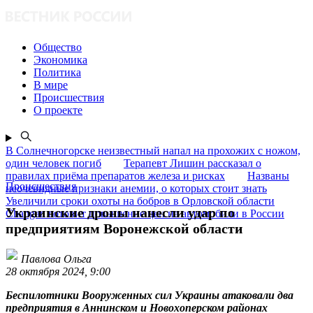
Общество
Экономика
Политика
В мире
Происшествия
О проекте
В Солнечногорске неизвестный напал на прохожих с ножом,
один человек погиб
Терапевт Лишин рассказал о
правилах приёма препаратов железа и рисках
Названы
Происшествия
неочевидные признаки анемии, о которых стоит знать
Увеличили сроки охоты на бобров в Орловской области
Украинские дроны нанесли удар по
Changan готовит повышение цен на автомобили в России
предприятиям Воронежской области
Павлова Ольга
28 октября 2024, 9:00
Беспилотники Вооруженных сил Украины атаковали два
предприятия в Аннинском и Новохоперском районах