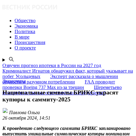
Общество
Экономика
Политика
В мире
Происшествия
О проекте
Озвучен прогноз ипотеки в России на 2027 год
Криминалист Игнатов обнаружил факт, который указывает на
побег Усольцевых
Эксперт рассказала о мышлении
Экономика
бедности и разумном потреблении
FAA проводит
проверки Boeing 737 Max из-за трещин
Шереметьево
Национальные символы БРИКС украсят
исключён из списка стратегических предприятий
купюры к саммиту-2025
Павлова Ольга
26 октября 2024, 14:51
К проведению следующего саммита БРИКС запланировано
выпустить уникальные символические купюры номиналом