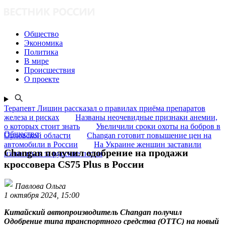
Общество
Экономика
Политика
В мире
Происшествия
О проекте
Терапевт Лишин рассказал о правилах приёма препаратов
железа и рисках
Названы неочевидные признаки анемии,
о которых стоит знать
Увеличили сроки охоты на бобров в
Общество
Орловской области
Changan готовит повышение цен на
автомобили в России
На Украине женщин заставили
Changan получил одобрение на продажи
извиняться за русские песни
кроссовера CS75 Plus в России
Павлова Ольга
1 октября 2024, 15:00
Китайский автопроизводитель Changan получил
Одобрение типа транспортного средства (ОТТС) на новый