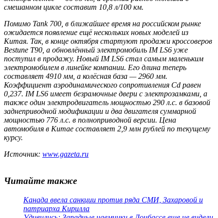
смешанном цикле составит 10,8 л/100 км.
Помимо Tank 700, в ближайшее время на российском рынке
ожидается появление ещё нескольких новых моделей из
Китая. Так, в конце октября стартуют продажи кроссоверов
Bestune T90, а обновлённый электромобиль IM LS6 уже
поступил в продажу. Новый IM LS6 стал самым маленьким
электромобилем в линейке компании. Его длина теперь
составляет 4910 мм, а колёсная база — 2960 мм.
Коэффициент аэродинамического сопротивления Cd равен
0,237. IM LS6 имеет безрамочные двери с электрозамками, а
также один электродвигатель мощностью 290 л.с. в базовой
заднеприводной модификации и два двигателя суммарной
мощностью 776 л.с. в полноприводной версии. Цена
автомобиля в Китае составляет 2,9 млн рублей по текущему
курсу.
Источник:
www.gazeta.ru
Читайте также
Канада ввела санкции против ряда СМИ, Захаровой и
патриарха Кирилла
Удивились: Западные наемники в Донбассе еще не видели