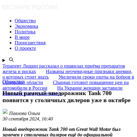
Общество
Экономика
Политика
В мире
Происшествия
О проекте
Терапевт Лишин рассказал о правилах приёма препаратов
железа и рисках
Названы неочевидные признаки анемии,
о которых стоит знать
Увеличили сроки охоты на бобров в
Общество
Орловской области
Changan готовит повышение цен на
автомобили в России
На Украине женщин заставили
Новый рамный внедорожник Tank 700
извиняться за русские песни
появится у столичных дилеров уже в октябре
Павлова Ольга
30 сентября 2024, 16:40
Новый внедорожник Tank 700 от Great Wall Motor был
замечен у столичных дилеров ещё до официальной