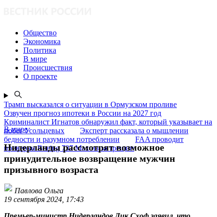
Общество
Экономика
Политика
В мире
Происшествия
О проекте
Трамп высказался о ситуации в Ормузском проливе
Озвучен прогноз ипотеки в России на 2027 год
Криминалист Игнатов обнаружил факт, который указывает на
В мире
побег Усольцевых
Эксперт рассказала о мышлении
бедности и разумном потреблении
FAA проводит
Нидерланды рассмотрят возможное
проверки Boeing 737 Max из-за трещин
принудительное возвращение мужчин
призывного возраста
Павлова Ольга
19 сентября 2024, 17:43
Премьер-министр Нидерландов Дик Схоф заявил, что