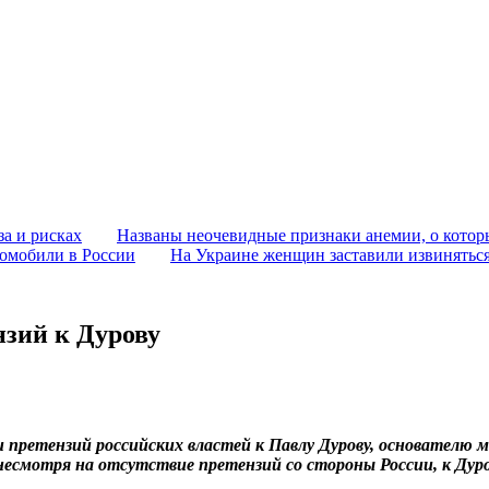
за и рисках
Названы неочевидные признаки анемии, о которы
томобили в России
На Украине женщин заставили извиняться
нзий к Дурову
етензий российских властей к Павлу Дурову, основателю ме
несмотря на отсутствие претензий со стороны России, к Дуро