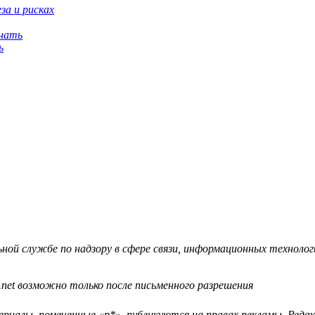
за и рисках
ь
й службе по надзору в сфере связи, информационных технологий
.net возможно только после письменного разрешения
ериалы, помеченные «р*», публикуются на правах рекламы. Ред