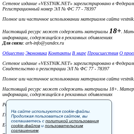
Сетевое издание «VESTNIK.NET» зарегистрировано в Федерально
Регистрационный номер ЭЛ № ФС 77 - 78397
Полное или частичное использовании материалов сайта vestnik
18+
Настоящий ресурс может содержать материалы
. Мат
информации, содержащейся в рекламных объявлениях
Для связи
: arh-info@yandex.ru
Общество
Экономика
Контакты
В мире
Происшествия
О прое
Сетевое издание «VESTNIK.NET» зарегистрировано в Федерально
Свидетельство о регистрации ЭЛ № ФС 77 - 78397
Полное или частичное использовании материалов сайта vestnik
Настоящий ресурс может содержать материалы 18+. Материал
информации, содержащейся в рекламных объявлениях
Редакция:
На сайте используются cookie-файлы.
Главный редактор: Боровов М.С.
Продолжая пользоваться сайтом, вы
соглашаетесь с
политикой использования
E-mail: site@vestnik.net, reb.msk@yandex.ru
cookie-файлов
и
пользовательским
соглашением
.