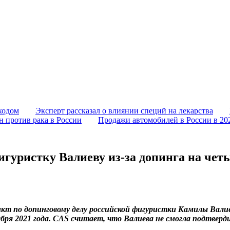
ходом
Эксперт рассказал о влиянии специй на лекарства
 против рака в России
Продажи автомобилей в России в 202
уристку Валиеву из-за допинга на четы
кт по допинговому делу российской фигуристки Камилы Валие
кабря 2021 года. CAS считает, что Валиева не смогла подтве