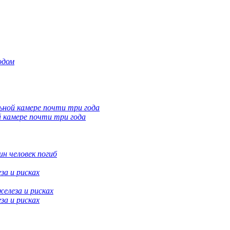
одом
 камере почти три года
н человек погиб
за и рисках
за и рисках