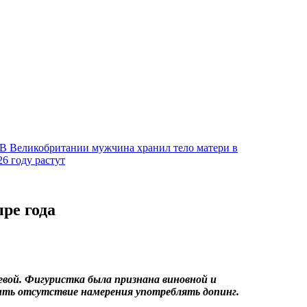
В Великобритании мужчина хранил тело матери в
6 году растут
ре года
вой. Фигуристка была признана виновной и
рдить отсутствие намерения употреблять допинг.