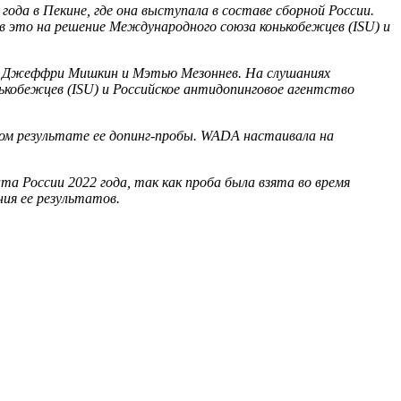
ода в Пекине, где она выступала в составе сборной России.
в это на решение Международного союза конькобежцев (ISU) и
йк, Джеффри Мишкин и Мэтью Мезоннев. На слушаниях
кобежцев (ISU) и Российское антидопинговое агентство
ном результате ее допинг-пробы. WADA настаивала на
России 2022 года, так как проба была взята во время
ия ее результатов.