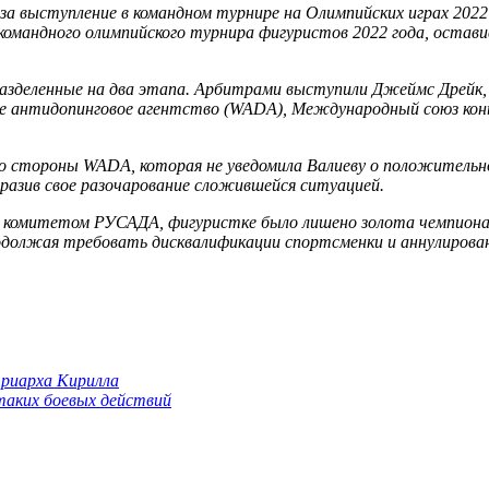
а выступление в командном турнире на Олимпийских играх 2022 г
омандного олимпийского турнира фигуристов 2022 года, остави
, разделенные на два этапа. Арбитрами выступили Джеймс Дре
е антидопинговое агентство (WADA), Международный союз конь
 со стороны WADA, которая не уведомила Валиеву о положитель
разив свое разочарование сложившейся ситуацией.
омитетом РУСАДА, фигуристке было лишено золота чемпионата 
одолжая требовать дисквалификации спортсменки и аннулирован
триарха Кирилла
 таких боевых действий