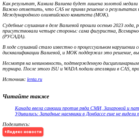
Как результат, Камила Валиева будет лишена золотой медали з
Важно отметить, что CAS не принял решение о результатах к
Международного олимпийского комитета (МОК).
Судебные слушания в деле Валиевой прошли осенью 2023 года
присутствовали четыре стороны: сама фигуристка, Всемирно
(РУСАДА).
В ходе слушаний стало известно о процессуальном нарушении
дисквалификации Валиевой, и МОК поддержал это решение, вы
Несмотря на невиновность, подтвержденную дисциплинарным к
турнира. После этого ISU и WADA подали апелляции в CAS, пр
Источник:
lenta.ru
Читайте также
Канада ввела санкции против ряда СМИ, Захаровой и па
Удивились: Западные наемники в Донбассе еще не видели
Поделитесь
:
+Яндекс новости