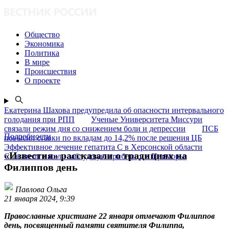
Общество
Экономика
Политика
В мире
Происшествия
О проекте
Екатерина Шахова предупредила об опасности интервального
голодания при РПП
Ученые Университета Миссури
связали режим дня со снижением боли и депрессии
ПСБ
Подробности
повысил ставки по вкладам до 14,2% после решения ЦБ
Эффективное лечение гепатита C в Херсонской области
«Известия» рассказали о традициях на
Спасатели нашли заблудшую грибницу в Приморье
Филиппов день
Павлова Ольга
21 января 2024, 9:39
Православные христиане 22 января отмечают Филиппов
день, посвященный памяти святителя Филиппа,