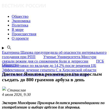
Общество
Экономика
Политика
В мире
Происшествия
О проекте
Екатерина Шахова предупредила об опасности интервального
голодания при РПП
Ученые Университета Миссури
связали режим дня со снижением боли и депрессии
ПСБ
Общество
повысил ставки по вкладам до 14,2% после решения ЦБ
Эффективное лечение гепатита C в Херсонской области
Диетолог Ямилова рекомендовала взрослым
Спасатели нашли заблудшую грибницу в Приморье
съедать до 800 граммов арбуза в день
Станислав
4 июля 2026, 9:30
Эксперт Минздрава Приморья делится рекомендациями по
употреблению и выбору арбузов для здоровья.