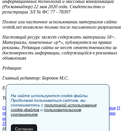
информационных технологий и массовых коммуникаций
(Роскомнадзор) 22 мая 2020 года. Свидетельство о
регистрации ЭЛ № ФС 77 - 78397
Полное или частичное использовании материалов сайта
vestnik.net возможно только после письменного разрешения
Настоящий ресурс может содержать материалы 18+.
Материалы, помеченные «р*», публикуются на правах
рекламы. Редакция сайта не несет ответственности за
достоверность информации, содержащейся в рекламных
объявлениях
Редакция:
Главный редактор: Боровов М.С.
E-mail: site@vestnik.net, reb.msk@yandex.ru
На сайте используются cookie-файлы.
Тел.: +7 (921) 720-00-97
Продолжая пользоваться сайтом, вы
соглашаетесь с
политикой использования
Общество
Экономика
Контакты
В мире
Происшествия
О
cookie-файлов
и
пользовательским
проекте
Шоу-бизнес
Политика
Пресс-релизы
Политика
соглашением
.
использования cookie-файлов
Пользовательское соглашение
Новости, аналитика, прогнозы и другие материалы,
Согласен