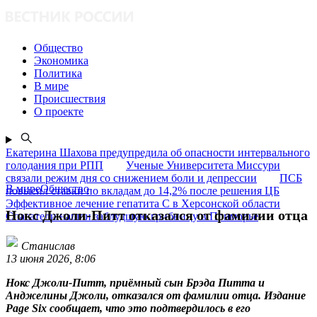
Общество
Экономика
Политика
В мире
Происшествия
О проекте
Екатерина Шахова предупредила об опасности интервального
голодания при РПП
Ученые Университета Миссури
связали режим дня со снижением боли и депрессии
ПСБ
В миреОбщество
повысил ставки по вкладам до 14,2% после решения ЦБ
Эффективное лечение гепатита C в Херсонской области
Нокс Джоли-Питт отказался от фамилии отца
Спасатели нашли заблудшую грибницу в Приморье
Станислав
13 июня 2026, 8:06
Нокс Джоли-Питт, приёмный сын Брэда Питта и
Анджелины Джоли, отказался от фамилии отца. Издание
Page Six сообщает, что это подтвердилось в его