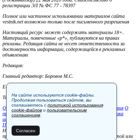
регистрации ЭЛ № ФС 77 - 78397
Полное или частичное использовании материалов сайта
vestnik.net возможно только после письменного разрешения
Настоящий ресурс может содержать материалы 18+.
Материалы, помеченные «р*», публикуются на правах
рекламы. Редакция сайта не несет ответственности за
достоверность информации, содержащейся в рекламных
объявлениях
Редакция:
Главный редактор: Боровов М.С.
E-mail: site@vestnik.net, reb.msk@yandex.ru
На сайте используются cookie-файлы.
Тел.: +7 (921) 720-00-97
Продолжая пользоваться сайтом, вы
соглашаетесь с
политикой использования
Общество
Экономика
Контакты
В мире
Происшествия
О
cookie-файлов
и
пользовательским
проекте
Шоу-бизнес
Политика
Пресс-релизы
Политика
соглашением
.
использования cookie-файлов
Пользовательское соглашение
Новости, аналитика, прогнозы и другие материалы,
Согласен
представленные на данном сайте, не являются офертой или