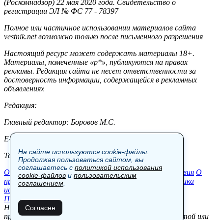
(Роскомнадзор) 22 мая 2020 года. Свидетельство о
регистрации ЭЛ № ФС 77 - 78397
Полное или частичное использовании материалов сайта
vestnik.net возможно только после письменного разрешения
Настоящий ресурс может содержать материалы 18+.
Материалы, помеченные «р*», публикуются на правах
рекламы. Редакция сайта не несет ответственности за
достоверность информации, содержащейся в рекламных
объявлениях
Редакция:
Главный редактор: Боровов М.С.
E-mail: site@vestnik.net, reb.msk@yandex.ru
На сайте используются cookie-файлы.
Тел.: +7 (921) 720-00-97
Продолжая пользоваться сайтом, вы
соглашаетесь с
политикой использования
Общество
Экономика
Контакты
В мире
Происшествия
О
cookie-файлов
и
пользовательским
проекте
Шоу-бизнес
Политика
Пресс-релизы
Политика
соглашением
.
использования cookie-файлов
Пользовательское соглашение
Новости, аналитика, прогнозы и другие материалы,
Согласен
представленные на данном сайте, не являются офертой или