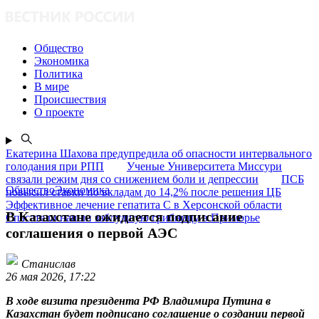
Общество
Экономика
Политика
В мире
Происшествия
О проекте
Екатерина Шахова предупредила об опасности интервального
голодания при РПП
Ученые Университета Миссури
связали режим дня со снижением боли и депрессии
ПСБ
ОбществоЭкономика
повысил ставки по вкладам до 14,2% после решения ЦБ
Эффективное лечение гепатита C в Херсонской области
В Казахстане ожидается подписание
Спасатели нашли заблудшую грибницу в Приморье
соглашения о первой АЭС
Станислав
26 мая 2026, 17:22
В ходе визита президента РФ Владимира Путина в
Казахстан будет подписано соглашение о создании первой