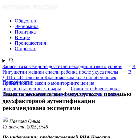
Общество
Экономика
Политика
В мире
Происшествия
О проекте
Запасы газа в Европе достигли рекордно низкого уровня
В
Ингушетии медики спасли ребенка после укуса пчелы
В
ДТП с «Газелью» в Красноярском крае погиб человек
Подробности
Принят новый закон о мониторинге цен на
продовольственные товары
Солистка «Блестящих»
Защита аккаунта на «Госуслугах» с помощью
Новикова рассказала о финансовых трудностях и семье
двухфакторной аутентификации
рекомендована экспертами
Павлова Ольга
13 августа 2025, 9:45
По информации, предоставленной РИА Новости