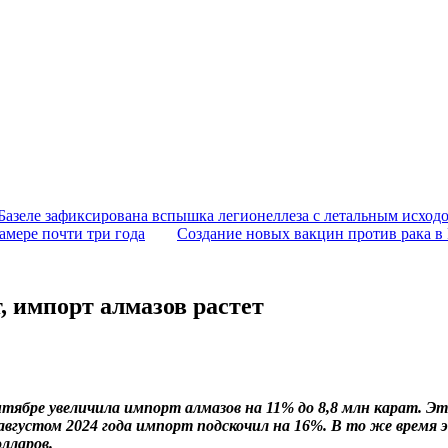
Базеле зафиксирована вспышка легионеллеза с летальным исход
амере почти три года
Создание новых вакцин против рака в
, импорт алмазов растет
нтябре увеличила импорт алмазов на 11% до 8,8 млн карат. Э
 августом 2024 года импорт подскочил на 16%. В то же время 
лларов.