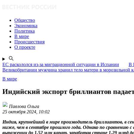
Общество
Экономика
Политика
В мире
Происшествия
О проекте
ЕС раскололся из-за миграционной ситуации в Испании
В 
Великобритании мужчина хранил тело матери в морозильной к
В мире
Индийский экспорт бриллиантов падает
Павлова Ольга
25 октября 2024, 10:02
Индия, крупнейший в мире производитель бриллиантов, в се
ниже, чем в сентябре прошлого года. Однако по сравнению с
выражении до 1,52 млн карат, заработав стране 1,29 млрд до