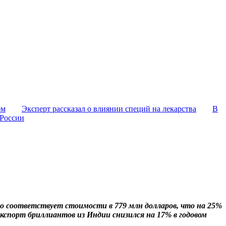
ом
Эксперт рассказал о влиянии специй на лекарства
В
 России
то соответствует стоимости в 779 млн долларов, что на 25%
экспорт бриллиантов из Индии снизился на 17% в годовом