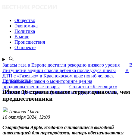
Общество
Экономика
Политика
В мире
Происшествия
О проекте
Запасы газа в Европе достигли рекордно низкого уровня
В
Ингушетии медики спасли ребенка после укуса пчелы
В
ДТП с «Газелью» в Красноярском крае погиб человек
Подробности
Принят новый закон о мониторинге цен на
продовольственные товары
Солистка «Блестящих»
iPhone 16 стремительнее теряет ценность, чем
Новикова рассказала о финансовых трудностях и семье
предшественники
Павлова Ольга
16 октября 2024, 12:00
Смартфоны Apple, когда-то считавшиеся выгодной
инвестицией для перепродажи, теперь обесцениваются