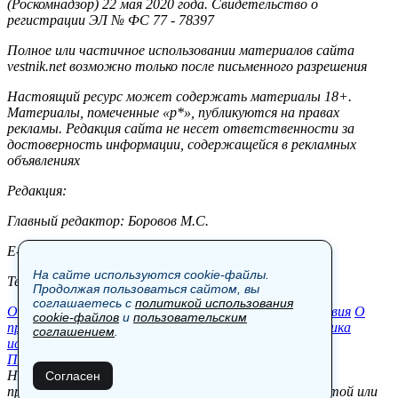
(Роскомнадзор) 22 мая 2020 года. Свидетельство о
регистрации ЭЛ № ФС 77 - 78397
Полное или частичное использовании материалов сайта
vestnik.net возможно только после письменного разрешения
Настоящий ресурс может содержать материалы 18+.
Материалы, помеченные «р*», публикуются на правах
рекламы. Редакция сайта не несет ответственности за
достоверность информации, содержащейся в рекламных
объявлениях
Редакция:
Главный редактор: Боровов М.С.
E-mail: site@vestnik.net, reb.msk@yandex.ru
На сайте используются cookie-файлы.
Тел.: +7 (921) 720-00-97
Продолжая пользоваться сайтом, вы
соглашаетесь с
политикой использования
Общество
Экономика
Контакты
В мире
Происшествия
О
cookie-файлов
и
пользовательским
проекте
Шоу-бизнес
Политика
Пресс-релизы
Политика
соглашением
.
использования cookie-файлов
Пользовательское соглашение
Новости, аналитика, прогнозы и другие материалы,
Согласен
представленные на данном сайте, не являются офертой или