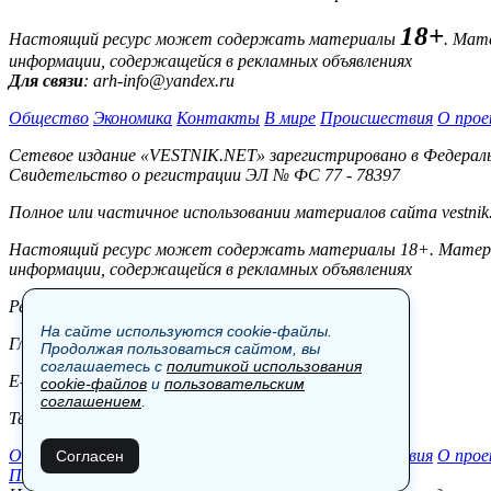
18+
Настоящий ресурс может содержать материалы
. Мат
информации, содержащейся в рекламных объявлениях
Для связи
: arh-info@yandex.ru
Общество
Экономика
Контакты
В мире
Происшествия
О прое
Сетевое издание «VESTNIK.NET» зарегистрировано в Федерально
Свидетельство о регистрации ЭЛ № ФС 77 - 78397
Полное или частичное использовании материалов сайта vestnik
Настоящий ресурс может содержать материалы 18+. Материал
информации, содержащейся в рекламных объявлениях
Редакция:
На сайте используются cookie-файлы.
Главный редактор: Боровов М.С.
Продолжая пользоваться сайтом, вы
соглашаетесь с
политикой использования
E-mail: site@vestnik.net, reb.msk@yandex.ru
cookie-файлов
и
пользовательским
соглашением
.
Тел.: +7 (921) 720-00-97
Общество
Экономика
Контакты
В мире
Происшествия
О прое
Согласен
Пользовательское соглашение