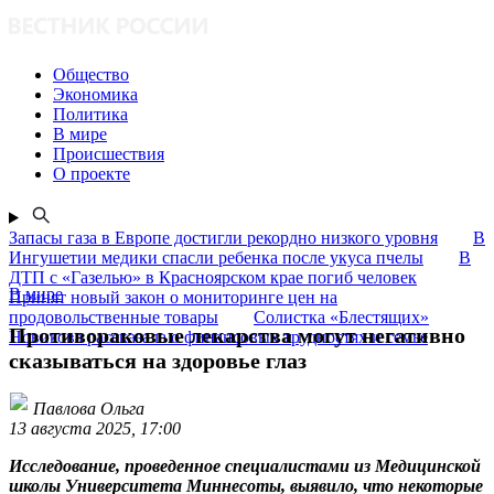
Общество
Экономика
Политика
В мире
Происшествия
О проекте
Запасы газа в Европе достигли рекордно низкого уровня
В
Ингушетии медики спасли ребенка после укуса пчелы
В
ДТП с «Газелью» в Красноярском крае погиб человек
В мире
Принят новый закон о мониторинге цен на
продовольственные товары
Солистка «Блестящих»
Противораковые лекарства могут негативно
Новикова рассказала о финансовых трудностях и семье
сказываться на здоровье глаз
Павлова Ольга
13 августа 2025, 17:00
Исследование, проведенное специалистами из Медицинской
школы Университета Миннесоты, выявило, что некоторые