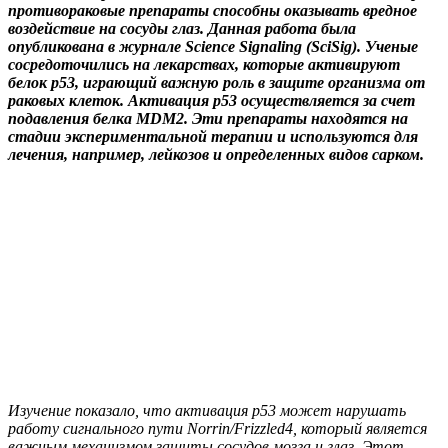
противораковые препараты способны оказывать вредное
воздействие на сосуды глаз. Данная работа была
опубликована в журнале Science Signaling (SciSig). Ученые
сосредоточились на лекарствах, которые активируют
белок p53, играющий важную роль в защите организма от
раковых клеток. Активация p53 осуществляется за счет
подавления белка MDM2. Эти препараты находятся на
стадии экспериментальной терапии и используются для
лечения, например, лейкозов и определенных видов сарком.
Изучение показало, что активация p53 может нарушать
работу сигнального пути Norrin/Frizzled4, который является
важным механизмом защиты сосудов мозга и глаз. Этот