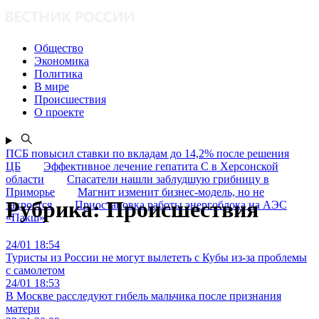
Общество
Экономика
Политика
В мире
Происшествия
О проекте
ПСБ повысил ставки по вкладам до 14,2% после решения
ЦБ
Эффективное лечение гепатита C в Херсонской
области
Спасатели нашли заблудшую грибницу в
Приморье
Магнит изменит бизнес-модель, но не
Рубрика:
Происшествия
закроется
Приостановка работы энергоблока на АЭС
«Пакш»
24/01 18:54
Туристы из России не могут вылететь с Кубы из-за проблемы
с самолетом
24/01 18:53
В Москве расследуют гибель мальчика после признания
матери