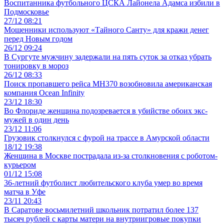
Воспитанника футбольного ЦСКА Лайонела Адамса избили в
Подмосковье
27/12 08:21
Мошенники используют «Тайного Санту» для кражи денег
перед Новым годом
26/12 09:24
В Сургуте мужчину задержали на пять суток за отказ убрать
тонировку в мороз
26/12 08:33
Поиск пропавшего рейса MH370 возобновила американская
компания Ocean Infinity
23/12 18:30
Во Флориде женщина подозревается в убийстве обоих экс-
мужей в один день
23/12 11:06
Грузовик столкнулся с фурой на трассе в Амурской области
18/12 19:38
Женщина в Москве пострадала из-за столкновения с роботом-
курьером
01/12 15:08
36-летний футболист любительского клуба умер во время
матча в Уфе
23/11 20:43
В Саратове восьмилетний школьник потратил более 137
тысяч рублей с карты матери на внутриигровые покупки