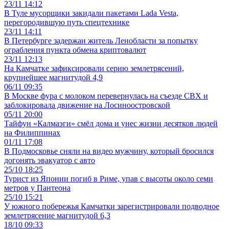
23/11 14:12
В Туле мусорщики закидали пакетами Lada Vesta,
перегородившую путь спецтехнике
23/11 14:11
В Петербурге задержан житель Ленобласти за попытку
ограбления пункта обмена криптовалют
23/11 12:13
На Камчатке зафиксировали серию землетрясений,
крупнейшее магнитудой 4,9
06/11 09:35
В Москве фура с молоком перевернулась на съезде СВХ и
заблокировала движение на Лосиноостровской
05/11 20:00
Тайфун «Калмаэги» смёл дома и унес жизни десятков людей
на Филиппинах
01/11 17:08
В Подмосковье сняли на видео мужчину, который бросился
догонять эвакуатор с авто
25/10 18:25
Турист из Японии погиб в Риме, упав с высоты около семи
метров у Пантеона
25/10 15:21
У южного побережья Камчатки зарегистрировали подводное
землетрясение магнитудой 6,3
18/10 09:33