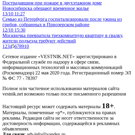
Пострадавшим при пожаре в двухэтажном доме
Новосибирска обещают временное жилье
13/10 11:27
Семью из Петербурга госпитализировали после ужина из
грибов, собранных в Приозерском районе
12/10 15:30
Москвичка превратила трехкомнатную квартиру в свалку,
жители подъезда требуют действий
1
2
3
4
5
6
7
8
9
10
Сетевое издание «VESTNIK.NET» зарегистрировано в
Федеральной службе по надзору в сфере связи,
информационных технологий и массовых коммуникаций
(Роскомнадзор) 22 мая 2020 года. Регистрационный номер ЭЛ
№ ФС 77 - 78397
Полное или частичное использовании материалов сайта
vestnik.net возможно только после письменного разрешения
18+
Настоящий ресурс может содержать материалы
.
Материалы, помеченные «р*», публикуются на правах
рекламы. Редакция сайта не несет ответственности за
достоверность информации, содержащейся в рекламных
объявлениях
Для связи
: arh-info@yandex.ru