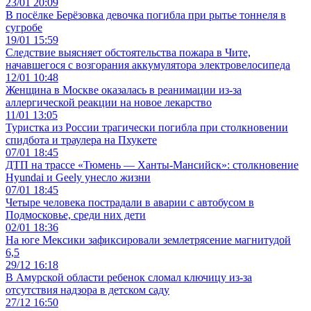
23/01 20:09
В посёлке Берёзовка девочка погибла при рытье тоннеля в
сугробе
19/01 15:59
Следствие выясняет обстоятельства пожара в Чите,
начавшегося с возгорания аккумулятора электровелосипеда
12/01 10:48
Женщина в Москве оказалась в реанимации из-за
аллергической реакции на новое лекарство
11/01 13:05
Туристка из России трагически погибла при столкновении
спидбота и траулера на Пхукете
07/01 18:45
ДТП на трассе «Тюмень — Ханты-Мансийск»: столкновение
Hyundai и Geely унесло жизни
07/01 18:45
Четыре человека пострадали в аварии с автобусом в
Подмосковье, среди них дети
02/01 18:36
На юге Мексики зафиксировали землетрясение магнитудой
6,5
29/12 16:18
В Амурской области ребенок сломал ключицу из-за
отсутствия надзора в детском саду
27/12 16:50