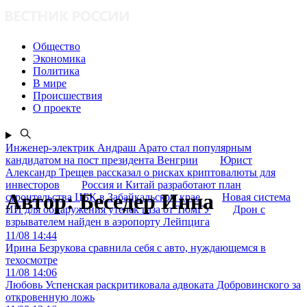
Общество
Экономика
Политика
В мире
Происшествия
О проекте
Инженер-электрик Андраш Арато стал популярным
кандидатом на пост президента Венгрии
Юрист
Александр Трещев рассказал о рисках криптовалюты для
инвесторов
Россия и Китай разработают план
Автор:
Беседер Инна
строительства ЦБК в Забайкальском крае
Новая система
ИИ для обнаружения утечек газа от ТюмГУ
Дрон с
взрывателем найден в аэропорту Лейпцига
11/08 14:44
Ирина Безрукова сравнила себя с авто, нуждающемся в
техосмотре
11/08 14:06
Любовь Успенская раскритиковала адвоката Добровинского за
откровенную ложь