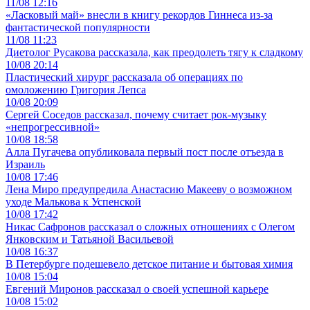
11/08 12:16
«Ласковый май» внесли в книгу рекордов Гиннеса из-за
фантастической популярности
11/08 11:23
Диетолог Русакова рассказала, как преодолеть тягу к сладкому
10/08 20:14
Пластический хирург рассказала об операциях по
омоложению Григория Лепса
10/08 20:09
Сергей Соседов рассказал, почему считает рок-музыку
«непрогрессивной»
10/08 18:58
Алла Пугачева опубликовала первый пост после отъезда в
Израиль
10/08 17:46
Лена Миро предупредила Анастасию Макееву о возможном
уходе Малькова к Успенской
10/08 17:42
Никас Сафронов рассказал о сложных отношениях с Олегом
Янковским и Татьяной Васильевой
10/08 16:37
В Петербурге подешевело детское питание и бытовая химия
10/08 15:04
Евгений Миронов рассказал о своей успешной карьере
10/08 15:02