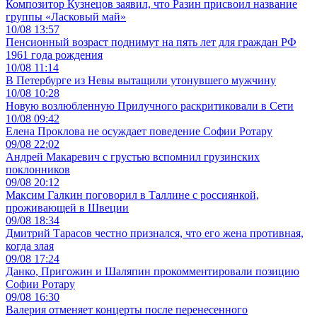
Композитор Кузнецов заявил, что Разин присвоил название
группы «Ласковый май»
10/08 13:57
Пенсионный возраст поднимут на пять лет для граждан РФ
1961 года рождения
10/08 11:14
В Петербурге из Невы вытащили утонувшего мужчину
10/08 10:28
Новую возлюбленную Прилучного раскритиковали в Сети
10/08 09:42
Елена Проклова не осуждает поведение Софии Ротару
09/08 22:02
Андрей Макаревич с грустью вспомнил грузинских
поклонников
09/08 20:12
Максим Галкин поговорил в Таллине с россиянкой,
проживающей в Швеции
09/08 18:34
Дмитрий Тарасов честно признался, что его жена противная,
когда злая
09/08 17:24
Данко, Пригожин и Шаляпин прокомментировали позицию
Софии Ротару
09/08 16:30
Валерия отменяет концерты после перенесенного