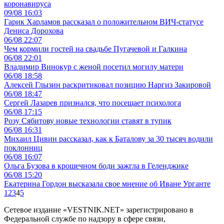
коронавируса
09/08 16:03
Гарик Харламов рассказал о положительном ВИЧ-статусе
Дениса Дорохова
06/08 22:07
Чем кормили гостей на свадьбе Пугачевой и Галкина
06/08 22:01
Владимир Винокур с женой посетил могилу матери
06/08 18:58
Алексей Глызин раскритиковал позицию Наргиз Закировой
06/08 18:47
Сергей Лазарев признался, что посещает психолога
06/08 17:15
Розу Сябитову новые технологии ставят в тупик
06/08 16:31
Михаил Цивин рассказал, как к Баталову за 30 тысяч водили
поклонниц
06/08 16:07
Ольга Бузова в крошечном боди зажгла в Геленджике
06/08 15:20
Екатерина Гордон высказала свое мнение об Иване Урганте
1
2
3
4
5
Сетевое издание «VESTNIK.NET» зарегистрировано в
Федеральной службе по надзору в сфере связи,