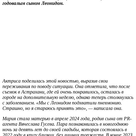
годовалым сыном Леонидом.
Актриса поделилась этой новостью, выразив свои
переживания по поводу ситуации. Она отметила, что после
съемок в Астрахани, где ей очень понравилось, осталась в
городе на дополнительную неделю, однако теперь столкнулась
с заболеванием. «Мы с Леонидом подхватили пневмонию.
Страшно, но я стараюсь принять это», — написала она.
Мария стала матерью в апреле 2024 года, родив сына от PR-
агента Вячеслава Гусева. Пара познакомилась в новогоднюю
ночь за девять лет до своей свадьбы, которая состоялась в
2022 году в кругу близких, без лишних торжеств. В конце 2023