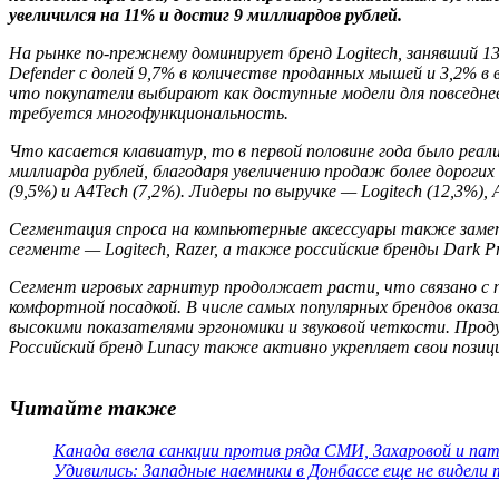
увеличился на 11% и достиг 9 миллиардов рублей.
На рынке по-прежнему доминирует бренд Logitech, занявший 13
Defender с долей 9,7% в количестве проданных мышей и 3,2% в
что покупатели выбирают как доступные модели для повседнев
требуется многофункциональность.
Что касается клавиатур, то в первой половине года было реал
миллиарда рублей, благодаря увеличению продаж более дорогих 
(9,5%) и A4Tech (7,2%). Лидеры по выручке — Logitech (12,3%), 
Сегментация спроса на компьютерные аксессуары также заметна
сегменте — Logitech, Razer, а также российские бренды Dark 
Сегмент игровых гарнитур продолжает расти, что связано с по
комфортной посадкой. В числе самых популярных брендов оказа
высокими показателями эргономики и звуковой четкости. Проду
Российский бренд Lunacy также активно укрепляет свои позици
Читайте также
Канада ввела санкции против ряда СМИ, Захаровой и па
Удивились: Западные наемники в Донбассе еще не видели