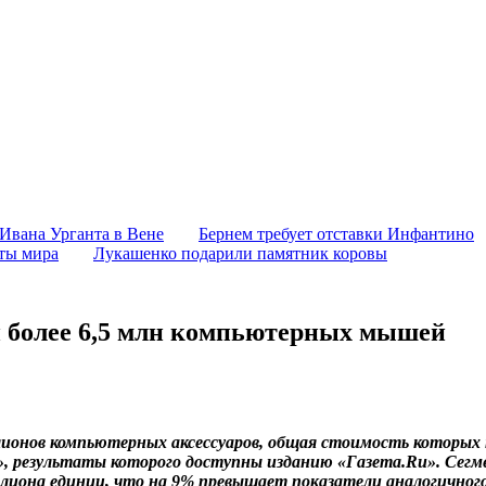
 Ивана Урганта в Вене
Бернем требует отставки Инфантино
аты мира
Лукашенко подарили памятник коровы
и более 6,5 млн компьютерных мышей
иллионов компьютерных аксессуаров, общая стоимость которых
», результаты которого доступны изданию «Газета.Ru». Сег
ллиона единиц, что на 9% превышает показатели аналогичного