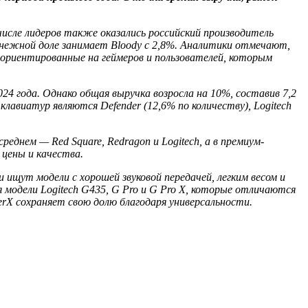
числе лидеров также оказались российский производитель
 денежной доле занимает Bloody с 2,8%. Аналитики отмечают,
, ориентированные на геймеров и пользователей, которым
24 года. Однако общая выручка возросла на 10%, составив 7,2
лавиатур являются Defender (12,6% по количеству), Logitech
еднем — Red Square, Redragon и Logitech, а в премиум-
 цены и качества.
ищут модели с хорошей звуковой передачей, легким весом и
я модели Logitech G435, G Pro и G Pro X, которые отличаются
erX сохраняет свою долю благодаря универсальности.