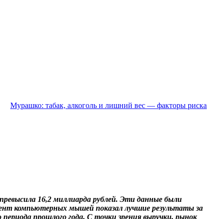
Мурашко: табак, алкоголь и лишний вес — факторы риска
 превысила 16,2 миллиарда рублей. Эти данные были
мент компьютерных мышей показал лучшие результаты за
 периода прошлого года. С точки зрения выручки, рынок