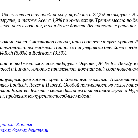
,1% по количеству проданных устройств и 22,7% по выручке. В 
 выручке, а также Acer с 4,9% по количеству. Третье место по
ного использования, так и более дорогие беспроводные решения
изовано около 3 миллионов единиц, что соответствует уровню 20
и эргономичных моделей. Наиболее популярными брендами среди к
A4Tech (5,8%) и Redragon (3,5%).
: в бюджетном классе лидируют Defender, A4Tech и Bloody, в ср
Project и Lunacy, которые привлекают покупателей соотношением
пуляризацией киберспорта и домашнего гейминга. Пользователи 
лись Logitech, Razer и HyperX. Особой популярностью пользуютс
кция Razer выделяется своим дизайном и качеством звука, а Hyp
и, предлагая конкурентоспособные модели.
триарха Кирилла
 таких боевых действий