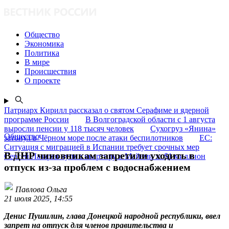
Общество
Экономика
Политика
В мире
Происшествия
О проекте
Патриарх Кирилл рассказал о святом Серафиме и ядерной
программе России
В Волгоградской области с 1 августа
выросли пенсии у 118 тысяч человек
Сухогруз «Янина»
Общество
затонул в Чёрном море после атаки беспилотников
ЕС:
Ситуация с миграцией в Испании требует срочных мер
В ДНР чиновникам запретили уходить в
Сергей Лазарев купил квартиру в Майами за $1 миллион
отпуск из-за проблем с водоснабжением
Павлова Ольга
21 июля 2025, 14:55
Денис Пушилин, глава Донецкой народной республики, ввел
запрет на отпуск для членов правительства и