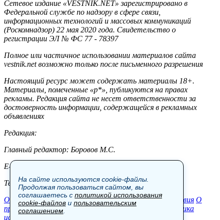
Сетевое издание «VESTNIK.NET» зарегистрировано в
Федеральной службе по надзору в сфере связи,
информационных технологий и массовых коммуникаций
(Роскомнадзор) 22 мая 2020 года. Свидетельство о
регистрации ЭЛ № ФС 77 - 78397
Полное или частичное использовании материалов сайта
vestnik.net возможно только после письменного разрешения
Настоящий ресурс может содержать материалы 18+.
Материалы, помеченные «р*», публикуются на правах
рекламы. Редакция сайта не несет ответственности за
достоверность информации, содержащейся в рекламных
объявлениях
Редакция:
Главный редактор: Боровов М.С.
E-mail: site@vestnik.net, reb.msk@yandex.ru
На сайте используются cookie-файлы.
Тел.: +7 (921) 720-00-97
Продолжая пользоваться сайтом, вы
соглашаетесь с
политикой использования
Общество
Экономика
Контакты
В мире
Происшествия
О
cookie-файлов
и
пользовательским
проекте
Шоу-бизнес
Политика
Пресс-релизы
Политика
соглашением
.
использования cookie-файлов