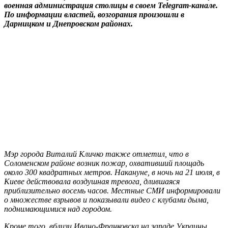
военная администрация столицы в своем Telegram-канале.
По информации властей, возгорания произошли в
Дарницком и Днепровском районах.
Мэр города Виталий Кличко также отметил, что в
Соломенском районе возник пожар, охвативший площадь
около 300 квадратных метров. Накануне, в ночь на 21 июля, в
Киеве действовала воздушная тревога, длившаяся
приблизительно восемь часов. Местные СМИ информировали
о множестве взрывов и показывали видео с клубами дыма,
поднимающимися над городом.
Кроме того, вблизи Ивано-Франковска на западе Украины