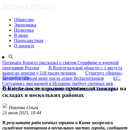
Общество
Экономика
Политика
В мире
Происшествия
О проекте
Патриарх Кирилл рассказал о святом Серафиме и ядерной
программе России
В Волгоградской области с 1 августа
выросли пенсии у 118 тысяч человек
Сухогруз «Янина»
Подробности
затонул в Чёрном море после атаки беспилотников
ЕС:
Ситуация с миграцией в Испании требует срочных мер
В Киеве после взрывов произошли пожары на
Сергей Лазарев купил квартиру в Майами за $1 миллион
складах в нескольких районах
Павлова Ольга
21 июля 2025, 10:44
В результате ряда ночных взрывов в Киеве загорелись
складские помещения в нескольких частях города, сообщает