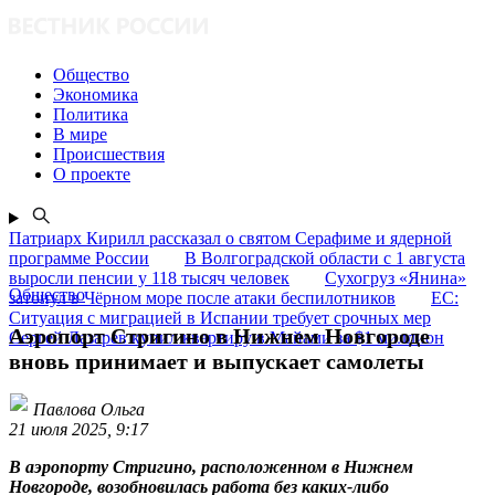
Общество
Экономика
Политика
В мире
Происшествия
О проекте
Патриарх Кирилл рассказал о святом Серафиме и ядерной
программе России
В Волгоградской области с 1 августа
выросли пенсии у 118 тысяч человек
Сухогруз «Янина»
Общество
затонул в Чёрном море после атаки беспилотников
ЕС:
Ситуация с миграцией в Испании требует срочных мер
Аэропорт Стригино в Нижнем Новгороде
Сергей Лазарев купил квартиру в Майами за $1 миллион
вновь принимает и выпускает самолеты
Павлова Ольга
21 июля 2025, 9:17
В аэропорту Стригино, расположенном в Нижнем
Новгороде, возобновилась работа без каких-либо