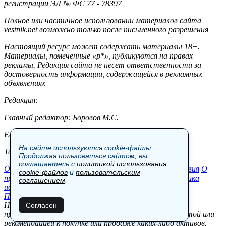
регистрации ЭЛ № ФС 77 - 78397
Полное или частичное использовании материалов сайта
vestnik.net возможно только после письменного разрешения
Настоящий ресурс может содержать материалы 18+.
Материалы, помеченные «р*», публикуются на правах
рекламы. Редакция сайта не несет ответственности за
достоверность информации, содержащейся в рекламных
объявлениях
Редакция:
Главный редактор: Боровов М.С.
E-mail: site@vestnik.net, reb.msk@yandex.ru
На сайте используются cookie-файлы.
Тел.: +7 (921) 720-00-97
Продолжая пользоваться сайтом, вы
соглашаетесь с
политикой использования
Общество
Экономика
Контакты
В мире
Происшествия
О
cookie-файлов
и
пользовательским
проекте
Шоу-бизнес
Политика
Пресс-релизы
Политика
соглашением
.
использования cookie-файлов
Пользовательское соглашение
Новости, аналитика, прогнозы и другие материалы,
Согласен
представленные на данном сайте, не являются офертой или
рекомендацией к покупке или продаже каких-либо активов.