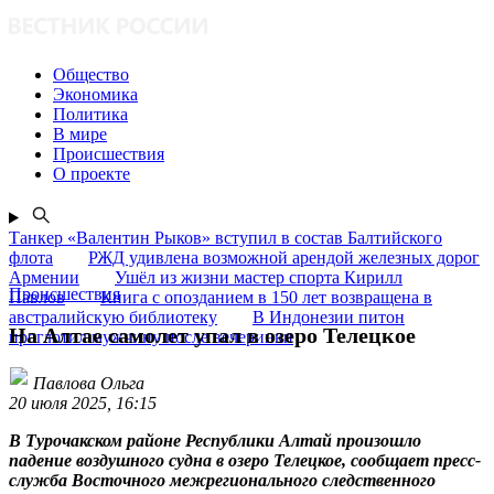
Общество
Экономика
Политика
В мире
Происшествия
О проекте
Танкер «Валентин Рыков» вступил в состав Балтийского
флота
РЖД удивлена возможной арендой железных дорог
Армении
Ушёл из жизни мастер спорта Кирилл
Происшествия
Павлов
Книга с опозданием в 150 лет возвращена в
австралийскую библиотеку
В Индонезии питон
На Алтае самолет упал в озеро Телецкое
проглотил мужчину после вечеринки
Павлова Ольга
20 июля 2025, 16:15
В Турочакском районе Республики Алтай произошло
падение воздушного судна в озеро Телецкое, сообщает пресс-
служба Восточного межрегионального следственного