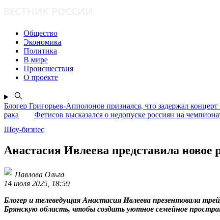
Общество
Экономика
Политика
В мире
Происшествия
О проекте
Блогер Григорьев-Апполонов признался, что задержал концерт
рака
Фетисов высказался о недопуске россиян на чемпион
Шоу-бизнес
Анастасия Ивлеева представила новое 
Павлова Ольга
14 июля 2025, 18:59
Блогер и телеведущая Анастасия Ивлеева презентовала трейл
Брянскую область, чтобы создать уютное семейное простран