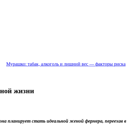
Мурашко: табак, алкоголь и лишний вес — факторы риска
чной жизни
 она планирует стать идеальной женой фермера, переехав в