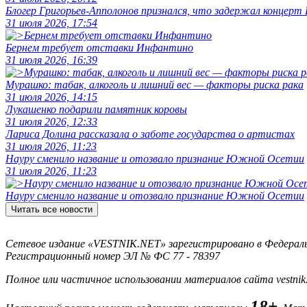
Блогер Григорьев-Апполонов признался, что задержал концерт
31 июля 2026, 17:54
Бернем требует отставки Инфантино
31 июля 2026, 16:39
Мурашко: табак, алкоголь и лишний вес — факторы риска рака
31 июля 2026, 14:15
Лукашенко подарили памятник коровы
31 июля 2026, 12:33
Лариса Долина рассказала о заботе государства о артистах
31 июля 2026, 11:23
Науру сменило название и отозвало признание Южной Осетии
31 июля 2026, 11:23
Науру сменило название и отозвало признание Южной Осетии
Читать все новости
Сетевое издание «VESTNIK.NET» зарегистрировано в Федерально
Регистрационный номер ЭЛ № ФС 77 - 78397
Полное или частичное использовании материалов сайта vestnik
18+