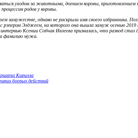
маться уходом за животными, доением коровы, приготовлением п
процессом родов у коровы.
 своем замужестве, однако не раскрыла имя своего избранника. 
с рэпером Элджеем, на которого она вышла замуж осенью 2019 го
интервью Ксении Собчак Ивлеева призналась, что развод стал д
 на фамилию мужа.
триарха Кирилла
 таких боевых действий