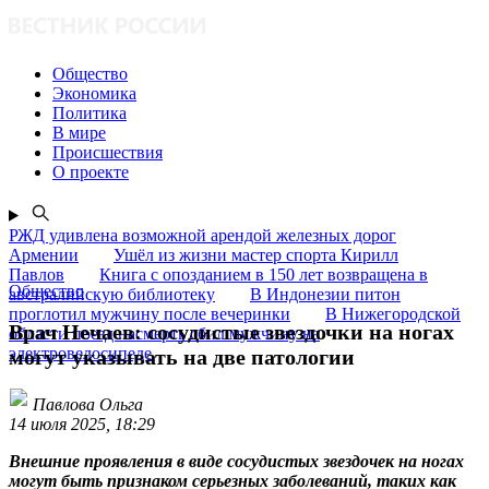
Общество
Экономика
Политика
В мире
Происшествия
О проекте
РЖД удивлена возможной арендой железных дорог
Армении
Ушёл из жизни мастер спорта Кирилл
Павлов
Книга с опозданием в 150 лет возвращена в
Общество
австралийскую библиотеку
В Индонезии питон
проглотил мужчину после вечеринки
В Нижегородской
Врач Нечаев: сосудистые звездочки на ногах
области поезд насмерть сбил мужчину на
электровелосипеде
могут указывать на две патологии
Павлова Ольга
14 июля 2025, 18:29
Внешние проявления в виде сосудистых звездочек на ногах
могут быть признаком серьезных заболеваний, таких как