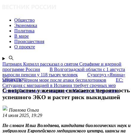
Общество
Экономика
Политика
В мире
Происшествия
О проекте
Патриарх Кирилл рассказал о святом Серафиме и ядерной
программе России
В Волгоградской области с 1 августа
выросли пенсии у 118 тысяч человек
Сухогруз «Янина»
Общество
затонул в Чёрном море после атаки беспилотников
ЕС:
Ситуация с миграцией в Испании требует срочных мер
С возрастом у женщин снижается вероятность
Сергей Лазарев купил квартиру в Майами за $1 миллион
успешного ЭКО и растет риск выкидышей
Павлова Ольга
14 июля 2025, 19:29
По словам Ильи Володяева, кандидата биологических наук и
эмбриолога Европейского медицинского центра, шансы на