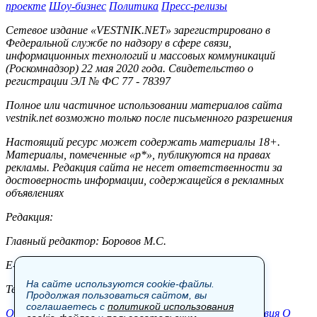
проекте
Шоу-бизнес
Политика
Пресс-релизы
Сетевое издание «VESTNIK.NET» зарегистрировано в
Федеральной службе по надзору в сфере связи,
информационных технологий и массовых коммуникаций
(Роскомнадзор) 22 мая 2020 года. Свидетельство о
регистрации ЭЛ № ФС 77 - 78397
Полное или частичное использовании материалов сайта
vestnik.net возможно только после письменного разрешения
Настоящий ресурс может содержать материалы 18+.
Материалы, помеченные «р*», публикуются на правах
рекламы. Редакция сайта не несет ответственности за
достоверность информации, содержащейся в рекламных
объявлениях
Редакция:
Главный редактор: Боровов М.С.
E-mail: site@vestnik.net, reb.msk@yandex.ru
На сайте используются cookie-файлы.
Тел.: +7 (921) 720-00-97
Продолжая пользоваться сайтом, вы
соглашаетесь с
политикой использования
Общество
Экономика
Контакты
В мире
Происшествия
О