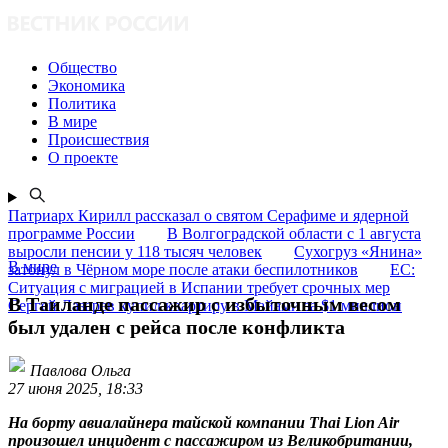
Общество
Экономика
Политика
В мире
Происшествия
О проекте
Патриарх Кирилл рассказал о святом Серафиме и ядерной
программе России
В Волгоградской области с 1 августа
выросли пенсии у 118 тысяч человек
Сухогруз «Янина»
В мире
затонул в Чёрном море после атаки беспилотников
ЕС:
Ситуация с миграцией в Испании требует срочных мер
В Таиланде пассажир с избыточным весом
Сергей Лазарев купил квартиру в Майами за $1 миллион
был удален с рейса после конфликта
Павлова Ольга
27 июня 2025, 18:33
На борту авиалайнера тайской компании Thai Lion Air
произошел инцидент с пассажиром из Великобритании,