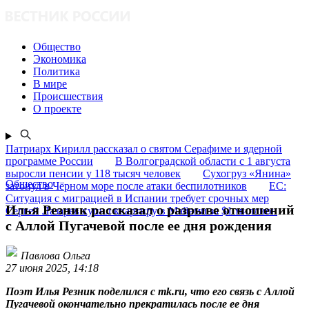
Общество
Экономика
Политика
В мире
Происшествия
О проекте
Патриарх Кирилл рассказал о святом Серафиме и ядерной
программе России
В Волгоградской области с 1 августа
выросли пенсии у 118 тысяч человек
Сухогруз «Янина»
Общество
затонул в Чёрном море после атаки беспилотников
ЕС:
Ситуация с миграцией в Испании требует срочных мер
Илья Резник рассказал о разрыве отношений
Сергей Лазарев купил квартиру в Майами за $1 миллион
с Аллой Пугачевой после ее дня рождения
Павлова Ольга
27 июня 2025, 14:18
Поэт Илья Резник поделился с mk.ru, что его связь с Аллой
Пугачевой окончательно прекратилась после ее дня