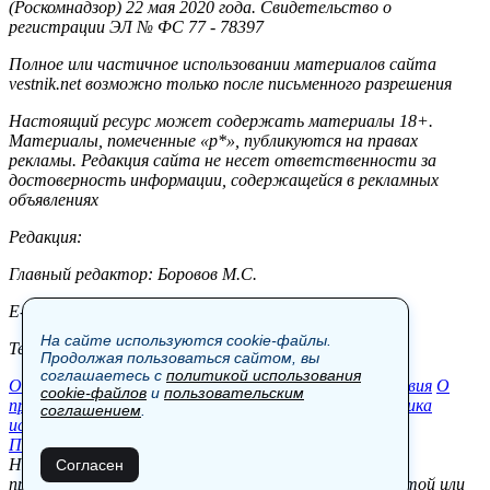
(Роскомнадзор) 22 мая 2020 года. Свидетельство о
регистрации ЭЛ № ФС 77 - 78397
Полное или частичное использовании материалов сайта
vestnik.net возможно только после письменного разрешения
Настоящий ресурс может содержать материалы 18+.
Материалы, помеченные «р*», публикуются на правах
рекламы. Редакция сайта не несет ответственности за
достоверность информации, содержащейся в рекламных
объявлениях
Редакция:
Главный редактор: Боровов М.С.
E-mail: site@vestnik.net, reb.msk@yandex.ru
На сайте используются cookie-файлы.
Тел.: +7 (921) 720-00-97
Продолжая пользоваться сайтом, вы
соглашаетесь с
политикой использования
Общество
Экономика
Контакты
В мире
Происшествия
О
cookie-файлов
и
пользовательским
проекте
Шоу-бизнес
Политика
Пресс-релизы
Политика
соглашением
.
использования cookie-файлов
Пользовательское соглашение
Новости, аналитика, прогнозы и другие материалы,
Согласен
представленные на данном сайте, не являются офертой или