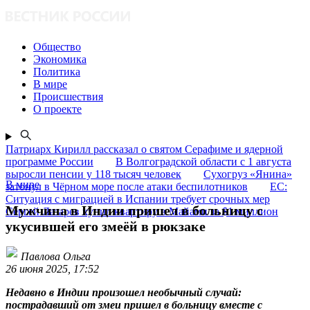
Общество
Экономика
Политика
В мире
Происшествия
О проекте
Патриарх Кирилл рассказал о святом Серафиме и ядерной
программе России
В Волгоградской области с 1 августа
выросли пенсии у 118 тысяч человек
Сухогруз «Янина»
В мире
затонул в Чёрном море после атаки беспилотников
ЕС:
Ситуация с миграцией в Испании требует срочных мер
Мужчина в Индии пришел в больницу с
Сергей Лазарев купил квартиру в Майами за $1 миллион
укусившей его змеёй в рюкзаке
Павлова Ольга
26 июня 2025, 17:52
Недавно в Индии произошел необычный случай:
пострадавший от змеи пришел в больницу вместе с