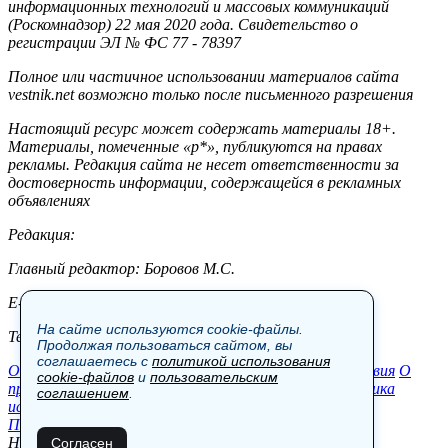
информационных технологий и массовых коммуникаций
(Роскомнадзор) 22 мая 2020 года. Свидетельство о
регистрации ЭЛ № ФС 77 - 78397
Полное или частичное использовании материалов сайта
vestnik.net возможно только после письменного разрешения
Настоящий ресурс может содержать материалы 18+.
Материалы, помеченные «р*», публикуются на правах
рекламы. Редакция сайта не несет ответственности за
достоверность информации, содержащейся в рекламных
объявлениях
Редакция:
Главный редактор: Боровов М.С.
E-mail: site@vestnik.net, reb.msk@yandex.ru
На сайте используются cookie-файлы.
Тел.: +7 (921) 720-00-97
Продолжая пользоваться сайтом, вы
соглашаетесь с
политикой использования
Общество
Экономика
Контакты
В мире
Происшествия
О
cookie-файлов
и
пользовательским
проекте
Шоу-бизнес
Политика
Пресс-релизы
Политика
соглашением
.
использования cookie-файлов
Пользовательское соглашение
Новости, аналитика, прогнозы и другие материалы,
Согласен