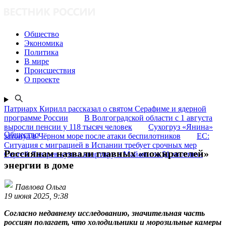
Общество
Экономика
Политика
В мире
Происшествия
О проекте
Патриарх Кирилл рассказал о святом Серафиме и ядерной
программе России
В Волгоградской области с 1 августа
выросли пенсии у 118 тысяч человек
Сухогруз «Янина»
Общество
затонул в Чёрном море после атаки беспилотников
ЕС:
Ситуация с миграцией в Испании требует срочных мер
Россиянам назвали главных «пожирателей»
Сергей Лазарев купил квартиру в Майами за $1 миллион
энергии в доме
Павлова Ольга
19 июня 2025, 9:38
Согласно недавнему исследованию, значительная часть
россиян полагает, что холодильники и морозильные камеры