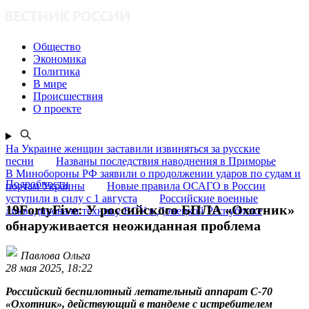
Общество
Экономика
Политика
В мире
Происшествия
О проекте
На Украине женщин заставили извиняться за русские
песни
Названы последствия наводнения в Приморье
В Минобороны РФ заявили о продолжении ударов по судам и
Подробности
портам Украины
Новые правила ОСАГО в России
уступили в силу с 1 августа
Российские военные
19FortyFive: У российского БПЛА «Охотник»
ликвидировали технику ВСУ в Донецкой Республике
обнаруживается неожиданная проблема
Павлова Ольга
28 мая 2025, 18:22
Российский беспилотный летательный аппарат С-70
«Охотник», действующий в тандеме с истребителем