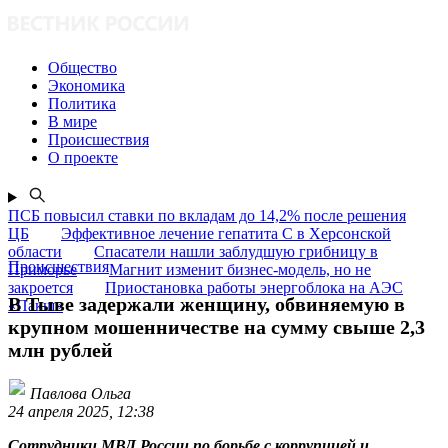
Общество
Экономика
Политика
В мире
Происшествия
О проекте
ПСБ повысил ставки по вкладам до 14,2% после решения
ЦБ
Эффективное лечение гепатита C в Херсонской
области
Спасатели нашли заблудшую грибницу в
Происшествия
Приморье
Магнит изменит бизнес-модель, но не
закроется
Приостановка работы энергоблока на АЭС
В Тыве задержали женщину, обвиняемую в
«Пакш»
крупном мошенничестве на сумму свыше 2,3
млн рублей
Павлова Ольга
24 апреля 2025, 12:38
Сотрудники МВД России по борьбе с коррупцией и