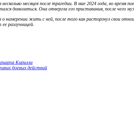
з несколько месяцев после трагедии. В мае 2024 года, во время п
ытался домогаться. Она отвергла его приставания, после чего 
л о намерении жить с ней, после того как расторгнул свои отно
 ее разлучницей.
триарха Кирилла
 таких боевых действий